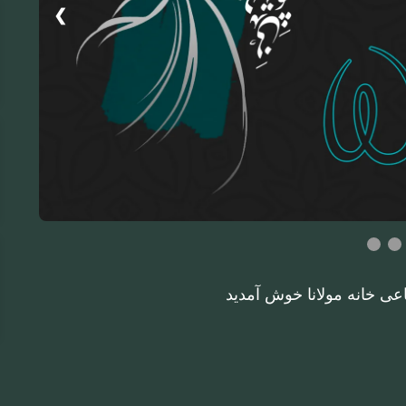
❯
عی خانه مولانا خوش آمدید