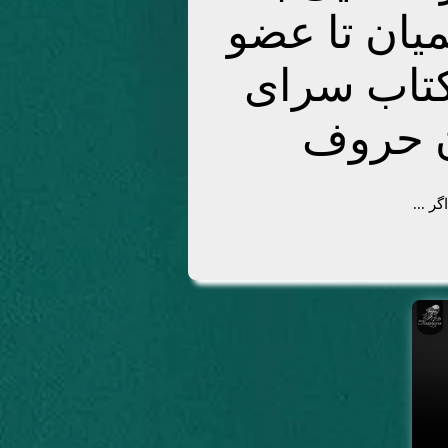
میان تا عضو
تاب سرای
 حروف
اگر ...