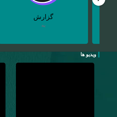
گزارش
به
ویدیو ها