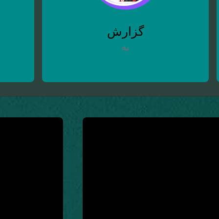
گزارش
به