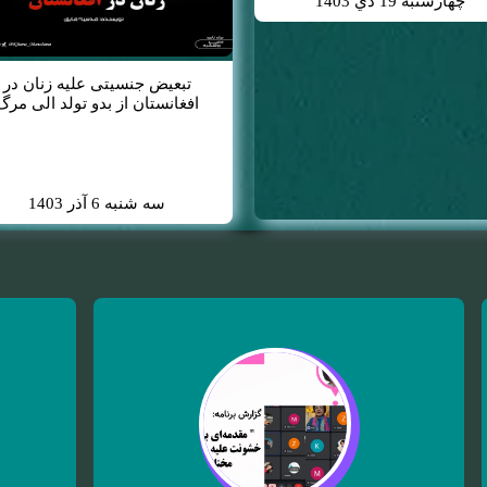
چهارشنبه 19 دي 1403
تبعیض جنسیتی علیه زنان در
افغانستان از بدو تولد الی مرگ
سه شنبه 6 آذر 1403