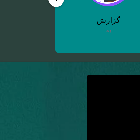
گزارش
به