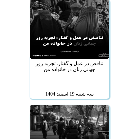
تناقض در عمل و گفتار: تجربه روز
جهانی زنان در خانواده من
سه شنبه 19 اسفند 1404