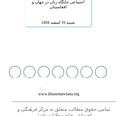
اجتماعی جایگاه زنان در جهان و
افغانستان
شنبه 16 اسفند 1404
شماره واتساپ :
0093793414131
نشانی کوتاه :
www.khanemawlana.org
تمامی حقوق مطالب متعلق به مرکز فرهنگی و
اجتماعی خانه مولانا میباشد.