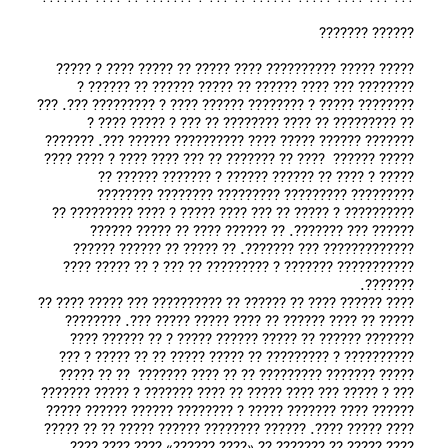
????? ????? ?????‌‌????? ???? ??‌??? ?? ????? ???? ? ????? 
?????‌‌??? ??? ???? ?????? ?? ????? ?????? ?? ?????? ? 
??‌?????‌‌? ????? ? ???????? ?????? ???? ? ???‌?????? ???. ??? 
?? ?????‌???? ?? ???? ???????? ?? ??? ? ????? ???? ? 
??????? ?????? ????? ???? ?????????‌? ?????? ???. ??????? 
????? ??????  ???? ?? ?????‌?? ?? ??? ???? ???? ? ???? ???? 
??‌??? ? ???? ?? ?????‌? ?????? ? ??????? ?????? ?? 
????????? ????????? ????????? ???‌????? ???????? 
??‌???‌????? ? ???‌?? ?? ??? ???? ????? ? ???? ????????? ?? 
?????? ??? ??‌?????. ?? ??‌???? ???? ?? ????? ?????? 
????‌??????‌??? ??? ??‌?????. ?? ????? ?? ?????? ?????? 
??‌???‌?????? ??????? ? ????????? ?? ??? ? ?? ????? ???? 
???? ?????? ???? ?? ?????? ?? ?????????? ??? ????? ???? ?? 
????? ?? ???? ?????? ?? ???? ????? ????? ???. ?????‌‌??? 
??????? ?????? ?? ????? ???‌??? ????? ? ?? ?????? ???? 
???????‌??? ? ????‌????? ?? ????? ????? ?? ?? ????? ? ??? 
????? ??????? ?????‌??‌?? ?? ?? ???? ???????  ?? ?? ????? 
??? ? ??‌??? ??? ???? ????? ?? ???? ??????? ? ????? ????‌??? 
?????? ???? ??????? ????? ? ?????‌??? ?????? ??‌???? ????? 
???? ????? ????. ?????‌? ???????? ?????? ????? ?? ?? ????? 