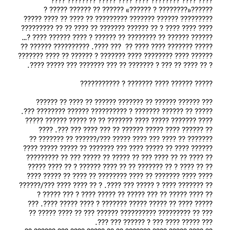
???? ???? ????‌???? ???? ???? ???‌?? ???????? ???? 
??????«???????? ? ??????» ?????? ?? ?????? ????? ? 
??????‌??? ?????? ??????? ??????‌??? ?? ???? ?? ???? ????? 
???? ???? ???? ? ?? ?????? ??????‌? ?? ???? ?? ?? ????????‌? 
?????? ?????? ?? ???????? ?? ?????? ? ???? ?????? ???? ?… 
????? ???‌???? ???? ???? ??  ??? ????. ??????‌???? ?????? ?? 
?????? ???? ????‌???? ???? ??????? ? ?????? ?? ???? ??????? 
??? ?????? ?????? ?? ??????? ?????? ?? ???? ?? ?????? 
????? ?? ?????? ??????? ? ?????????? ???‌??? ???????? ???. 
???? ??????? ????? ???? ??????? ?? ?? ????‌? ?????? ????? 
?? ?????‌? ???? ????? ?????? ?? ??? ???? ??? ???. ???? 
??????? ?? ???? ??? ???? ???‌?? ???/?????? ?? ??????? ?? 
?????? ???? ?? ????? ???? ??? ????‌??? ?? ????? ????? ???? 
?? ???? ?? ?? ???? ??? ?? ????? ?? ????? ??? ?? ?????‌???? 
?? ?? ???? ? ?? ??????? ?? ?? ???? ??‌???? ? ?? ???? ???‌?? 
???? ???? ????‌??? ?? ????‌ ?????‌??? ?? ???? ?? ????? ???? 
?? ??????? ???? ? ????? ??? ????. ? ?? ???? ???? ???/?????? 
?? ???? ????? ?? ??? ????? ?? ????? ???? ? ??? ????? ? 
????? ???? ?? ????? ????? ??????? ? ???? ????? ????. ??? 
??? ?? ????????? ??????‌???? ?????? ??? ?? ???? ????? ?? 