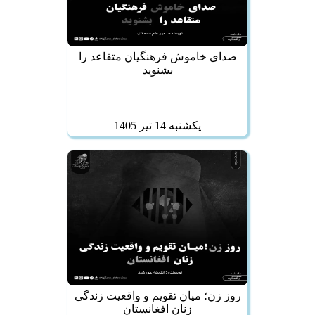
صدای خاموش فرهنگیان متقاعد را
بشنوید
يكشنبه 14 تير 1405
روز زن؛ میان تقویم و واقعیت زندگی
زنان افغانستان