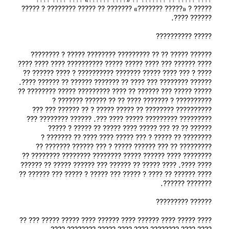
???? ??‌??? ?? ?????‌?? ?? «???? ??????» ???? ???? ???? 
????? ? «????? ???????» ????‌??? ?? ????‌? ?????‌??? ? ????? 
?????‌? ????? ?? ?? ?????‌???? ???????? ????? ? ???????? 
???? ?????? ??? ???? ????? ????? ????‌?????? ???? ???? ???? 
???? ? ??? ???? ????? ??????? ????‌?????? ? ???? ?????? ?? 
?????? ???????? ??? ???? ?? ??????? ?????? ?? ?????? ????. 
??‌??? ????? ??? ?????? ?? ???? ????‌????? ????? ??‌????‌?? ?? 
?????????? ? ??????? ???? ?? ?? ???‌??? ?????‌?? ? 
???????‌??? ???????? ?? ????? ????? ? ?? ?????? ??? ??? 
?????‌???? ?????‌???? ??‌??? ???? ???. ???‌??? ???????‌? ??? 
?????? ?? ?? ??? ????? ???? ????? ?? ????? ? ????? 
???????? ?? ????? ? ??? ????? ???? ???? ?? ?????‌?? ? 
?????‌???? ?? ??? ?????? ????? ? ??? ?????? ??‌????? ?? 
?????‌??? ???? ?????? ????? ?????‌??? ?????‌??? ??‌?????? ?? 
???? ????. ???? ????? ?? ?????? ??? ?????? ????? ?? ????‌?? 
???? ?????? ?? ???? ? ????? ??? ??‌??? ? ????? ??? ?????? ?? 
???? ????? ???? ?????‌? ???? ?????? ???? ????? ????? ??? ?? 