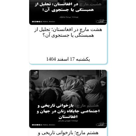
هشت مارچ در افغانستان؛ تجلیل از
همبستگی یا جستجوی آن؟
يكشنبه 17 اسفند 1404
هشتم مارچ؛ بازخوانی تاریخی و