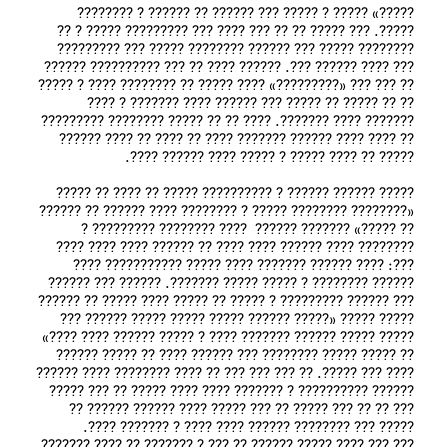
?????» ????? ? ????? ??? ?????? ?? ??‌???? ? ?????‌??? 
??‌???. ??? ????? ?? ?? ??? ???? ??? ???????‌?? ??‌??? ? ?? 
??‌?????? ????? ??? ?????? ??‌?????? ????? ???‌ ???‌‌?????? 
??? ???? ?????? ???. ?????? ???? ?? ??? ???‌??????‌? ?????? 
?? ??? ??? «?????????‌» ???? ????? ?? ???????? ???? ? ?????‌ 
?? ?? ????? ?? ????? ??? ?????? ???? ??????? ? ???? 
??????? ???? ???‌????. ???? ?? ?? ????? ???????? ???‌‌?????? 
?? ???? ???? ?????? ??‌????? ???? ?? ???? ?? ???? ?????? 
????? ?????? ?????? ? ?????‌????? ????? ?? ???? ?? ????? 
«???????? ???????? ????? ? ???????? ???? ?????? ?? ?????‌? 
?? ?????» ??‌????? ??????  ???? ???????? ?????‌???? ? 
???????? ???? ?????? ???? ???? ?? ?????? ???? ???? ???? 
???: ???? ?????? ??????? ???? ????? ????‌??????? ???? 
?????? ????‌???? ? ????? ????? ???????. ??‌???? ??? ?????? 
??? ?????? ????????? ? ????? ?? ???‌?? ???? ????? ?? ?????? 
????‌? ????? «????‌? ?????? ????? ????? ????‌? ?????? ??? 
????? ????‌? ?????? ??????? ???? ? ????‌? ?????? ???? ????» 
?? ????? ????? ???????? ??? ?????? ???? ?? ????? ?????? 
???? ??? ?????. ?? ??? ??? ??? ?? ???? ?????‌??? ???? ??‌???? 
?????? ?????????? ? ??????? ???? ???? ????? ?? ??? ????? 
??? ?? ?? ??? ????? ?? ??? ????? ???? ?????? ?????? ?? 