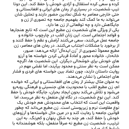
کرده و سعی کرده استقلال و آزادی خودش را حفظ کند. این دوتا 
تیپ شخصیت، در بسیاری از رمان‌ های ایرانی و افغانستانی و 
حتی خارجی معاصر به شکل نمادین حضور دارند و تحلیل شان 
می‌تواند به ما کمک کند بفهمیم جامعه چه تصوری از زن و 
یکی از ویژگی‌ های شخصیت زن مطیع این است که تابع هنجارها 
و قواعد اجتماعی است. این زنان اغلب در چارچوب خانواده و 
جامعه عمل می‌کنند، سعی می‌کنند آرامش و نظم را حفظ کنند و 
از برخورد با مشکلات اجتناب می‌کنند. در رمان‌ های معاصر، زن 
مطیع معمولاً تصویری از "زن ایده‌آل" ارائه می‌دهد: صبور، 
خانه‌دار، خانواده‌ محور و آمادهٔ قربانی کردن خواسته‌ ها و آرزو 
های خودش برای خوشحالی دیگران. این شخصیت‌ ها، اگرچه 
ممکن است به نظر سنتی و محدود بیآیند، اما نقشی مهم در 
روایت داستان دارند، چون تضاد بین خواسته‌ های فردی و فشار 
به عنوان مثال بیشتر از رمان های افغانستانی و ایرانی که خوانده 
ام، زن مطیع اغلب با محدودیت‌ های جنسیتی و فرهنگی روبه‌رو 
می‌شود و تلاش می‌کند بدون ایجاد بحران، جایگاه خودش را حفظ 
کند. این نوع شخصیت، در نگاه اول منفعل به نظر می‌رسد، اما 
واقعیت این است که انتخاب‌ های محدودش هم خودش یک 
نوع مقاومت نرم و زیرپوستی است. زن مطیع می‌داند که چطور 
قوانین جامعه را رعایت کند و در عین حال خواسته‌ها و آرزوهای 
خودش را حفظ کند، هر چند به شکل پنهان و کم‌رنگ. به این 
ترتیب، شخصیت زن مطیع نه صرفاً منفعل، بلکه هوشمندانه با 