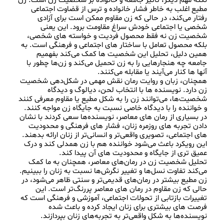
نکتهٔ مهم دیگر، تأثیر جامعه و خانواده بر شخصیت زن است. زن 
مطیع اغلب به خاطر فشار خانواده و ترس از قضاوت اجتماعی 
رفتار می‌کند، در حالی که زن مقاوم ممکن است برای آزادی 
شخصی یا اجتماعی خودش سراغ مقاومت برود. این یعنی 
شخصیت زن نه فقط محصول فردیت و خواسته‌ های شخصی، 
بلکه محصول تعامل با ساختار های اجتماعی و فرهنگی است. به 
همین دلیل، تحلیل این شخصیت‌ ها کمک می‌کند بفهمیم 
جامعه چه هنجارهایی را به زن تحمیل می‌کند و زن‌ها چطور با 
همچنان، زبان و روایت رمان نقش مهمی در شکل‌دهی شخصیت 
زن دارد. نویسنده‌ ها با انتخاب لحن، دیالوگ و دیدگاه 
شخصیت‌ها، می‌توانند زن را به شکل مطیع یا مقاوم معرفی کنند 
و خواننده را با دیدگاه خاصی نسبت به جایگاه زن مواجه کنند. 
در بسیاری از رمان‌ های معاصر، نویسنده‌ها سعی کردند با نشان 
دادن تجربه‌ های روزمره زنان، فشار های فرهنگی و محدودیت‌ 
های اجتماعی، تصویری واقعی‌تر و انسانی‌تر از زنان ارائه بدهند. 
این رویکرد باعث می‌شود خواننده هم با زن همدلی کند و درک 
تحلیل شخصیت زن در رمان‌های معاصر، همچنان به ما کمک 
می‌کند تفاوت نسل‌ها و تغییر نگرش‌ها نسبت به زنان را ببینیم. 
زن مطیع بیشتر در رمان‌های قدیمی‌تر و سنتی ظاهر می‌شود، در 
حالی که زن مقاوم در رمان‌ های معاصر پررنگ‌تر است. این 
تغییرات بازتابی از تحولات اجتماعی، آموزشی و فرهنگی است که 
فرصت‌ های بیشتری برای زنان ایجاد کرده و باعث شده 