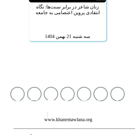
زنان شاعر در برابر سنت‌ها: نگاه
انتقادی پروین اعتصامی به جامعه
سه شنبه 21 بهمن 1404
شماره واتساپ :
0093793414131
نشانی کوتاه :
www.khanemawlana.org