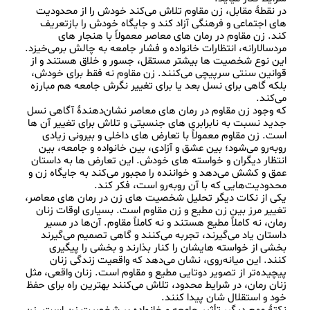
در نقطهٔ مقابل، زن مقاوم تلاش می‌کند خودش را از محدودیت‌ 
های اجتماعی و فرهنگی آزاد کند و جایگاه خودش را بازتعریف 
کند. زن مقاوم در رمان‌ های معاصر معمولاً با هنجار های 
مردسالارانه، انتظارات خانواده و فشار جامعه به چالش برمی‌خیزد. 
این نوع شخصیت‌ ها بیشتر مستقل، جسور و خلاق هستند و از 
قوانین سنتی سرپیچی می‌کنند. زن مقاوم نه فقط برای خودش، 
بلکه گاهی برای نسل بعد یا برای تغییر نگرش جامعه هم مبارزه 
که وجود زن مقاوم در رمان‌ های معاصر نشان‌دهندهٔ آگاهی نسل 
جدید نسبت به نابرابری‌ های جنسیتی و تلاش برای تغییر آن‌ ها 
‌است. زن مقاوم معمولاً با تعارض‌ های داخلی و بیرونی زیادی 
روبه‌رو می‌شود؛ بین عشق و آزادی، بین خانواده و جامعه، بین 
انتظار دیگران و خواسته‌ های خودش. این تعارض‌ ها به داستان 
عمق و کشش می‌دهد و خواننده را مجبور می‌کند به جایگاه زن و 
یکی از نکات دیگر تحلیل شخصیت‌ های زن در رمان‌ های معاصر، 
تغییر مرز بین زن مطیع و زن مقاوم است. بسیاری اوقات زنان 
رمان، نه کاملاً مطیع هستند و نه کاملاً مقاوم. آن‌ها در مسیر 
داستان یاد می‌گیرند، تجربه می‌کنند و گاهی تصمیم می‌گیرند 
بخشی از خواسته‌ هایشان را کنار بذارند و بخشی را پیگیری 
کنند. این میانه‌روی، نشان می‌دهد که واقعیت زندگی زنان 
پیچیده‌تر از تصویر دوتایی مطیع و مقاوم است. زنان واقعی، مثل 
زنان رمان، در شرایط محدود، تلاش می‌کنند بهترین راه برای حفظ 