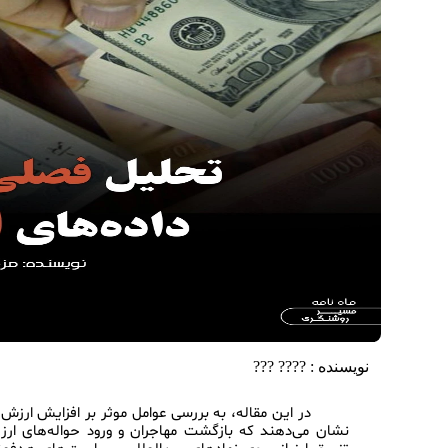
نویسنده :
???? ???