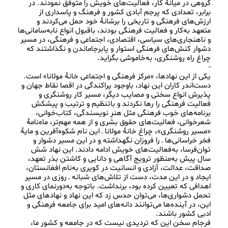
گروهی در میانۀ کار، فعالیت‌های خویش را متوفق نمودند. در 
برابر، تعدادی که پرجم آبادی کشور و فرهنگ و پاسداری از 
ارزش‌های فرهنگی و تاریخی را برشانۀ خود حمل می‌کردند و 
متعهد به‌کار و فعالیت فرهنگی بودند، باقبول انواع نابه‌سامانی‌ها 
و ناهنجاری‌های سیاسی، اقتصادی، اجتماعی و فرهنگی، در مسیر 
دشوار کنش‌های فرهنگی استوار و پابرجاماندن و نگذاشتند که 
یکی از این نهادها، «مرکز فرهنگی و اجتماعی خانۀ مولانا» است. 
دست‌اندر کاران این نهاد، باوجود پراکندگی در اقصا نقاط جهان و 
پذیرش انواع سختی و مصایب دیگر، مسیر کار روشنگری و 
فعالیت فرهنگی را رها نکردند و باتنظیم و ترتیب و پیشکش 
برنامه‌های خوب فرهنگی مثل هنرِ نویسندگی، کتاب‌خوانی، 
شعرخوانی، فعالیت‌های حقوق بشری و از همه مهم‌تر، ماه‌نامۀ 
«مسیر روشنگری»، چراغ خانۀ مولانا ـ این نام شکوه‌آفرین و مایۀ 
فخر خراسانی‌ها ـ را فروزان نگهداشته و در این مسیر دشوار و 
توان‌فرسا، به‌فعالیت‌های خویش ادامه دادند. این نهاد شش 
سال پیش به‌منظور ترویج آگاهی و دانایی و کاشتن بذر تعهد، 
صداقت، عدالت، آزادی و انسانیت در کویری به‌نام افغانستان، 
ایجاد و در این مدت، دست از تلاش‌های شبانه ـ روزی در مسیر 
اهدافی که تعیین کرده بود، برنداشت. باتوجه به‌دورنمای کاری و 
تحمل دشواری‌ها، می‌توان حدس زد که این نهاد و نهادهای مثل 
این، در آینده‌ها می‌توانند دانه‌های امید برای جامعه فرهنگی و 
فرجام سخن این که تردیدی نیست که در جامعه و کشور ما، 