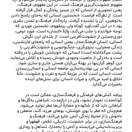
مفهوم خشونت‌گریزی فرهنگ است. در این مفهوم، فرهنگ، 
یعنی تصویری از انسانی که در مسیر پختگی و کمال قرار گرفته 
است. از نظرگاه فراست: «نخستین انسانی که به‌جای پاسخ دادن 
به‌توهین، آن را نشنیده گرفت، پایه‌گذار فرهنگ و تمدن بشری 
بود.» در این گفت‌آورد کوتاه ولی پرمفهوم، نخستین موردی که 
توجه خواننده را جلب می‌کند، واژۀ «انسان» است. مورد دومی، 
دوری‌جستن از خشونت‌آفرینی است. از بلندای این نگرش 
انسانی، انسانِ فرهنگ‌مدار، یعنی انسانی که پله‌های غارنشینی، 
زندگی صحرایی، بدوی‌گری، جنگ‌وجویی و خشونت‌آفرینی را 
پشت سرگذاشته است؛ انسانی که خویشتن خویش را دریافته 
است و به‌درکی از ماهیت وجودی خودش رسیده و تلاش می‌نماید 
این گوهر گران‌بها در پهنۀ بی‌کران هستی جاری و ساری شود. 
انسانی که در پی نهادینه‌سازی جامعه انسانی و انسانی‌زیستن 
است، انسانی است که در مزرعۀ کنیه و نفرت و خشونت، دانۀ 
اخلاق و امید می‌کارد و میراث انسانی برای نسل‌های آینده 
پیامد کنش‌های فرهنگی و فرهنگ‌سازی، ممکن است در 
کوتاه‌مدت نمودار نشود، ولی در درازمدت، شباهتی به‌گل‌ها و 
گیاهانی دارد که از شالوده و عصارۀ آن‌ها عطر تولید می‌شود. 
هم‌چنان که عطر با بوی خوشش، بوهای هرزه، گند، متعفن و 
ناخوش را از محیط زندگی آدمی جارو می‌کند، فرهنگ و 
فرهنگ‌سازی، در برابر خشونت، تاریکی، تحّجر، قهقهرا و 
بربریت‌اندیشی می‌ایستد و آدمی را به‌مدارا، تساهل و روداری 