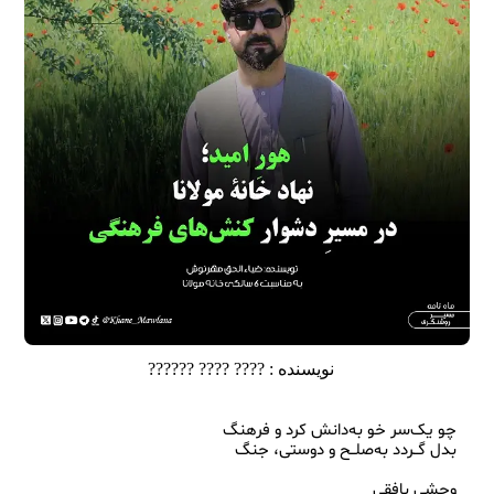
نویسنده :
???? ???? ??????