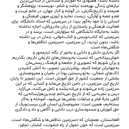
داشته باشد؛ همبودی که آموزگار و استادش از ابتدایی‌ترین 
نیازهای زندگی بهره‌مند نباشد و شاعر، نویسنده‌، پژوهشگر و 
هنرمند و تاریخ‌نگارش، در گوشه و کنار جهان، در عالم غربت و 
غم و غصه و آوارگی، زیست نماید و آروزی میهنِ فرهنگی و 
انسانی را با خود به‌گور ببرد؛ در سرزمینی که استاد دانشگاه، برای 
فعالیت فرهنگی و پاسداری از زبان مادری‌اش، اجازه نداشته 
باشد به‌جایگاه دانشگاهی‌ که سزاوارش است، برسد و در 
سرزمینی که کتاب‌نویسی و کتاب‌خوانی، زندان در پی داشته 
باشد، بدون تردید، آن سرزمین، «سرزمین تناقض‌ها و 
اگر به‌یاری دانش و دانایی و به‌دور از نگاه تبارمحور و 
خوش‌بینانه‌یی که نسبت به‌پرسمان‌های تاریخی داریم، بگذریم 
و برآن شویم که تصویری از جامعه و فرهنگ زیستی‌مان 
به‌جهانیان عرضه کنیم، روشن‌ترین تصویر، به‌ آتش کشیدن 
تاک‌های شمالی، به‌توپ‌بستن بودا در بامیان و محروم‌سازی 
بخشی از جمعیت کشور از حق آموزش است. این تصویر تا پایان 
تاریخ این سرزمین، در دامن تاریخ می‌ماند و کسانی که در این 
سرزمین زاده می‌شوند و می‌اندیشند و تامل می‌کنند، می‌آزارد. 
درس و تجربه‌یی که از تاریخِ نمی‌دانم چندین‌هزارساله‌یی که 
گاهی مایۀ فخر و مباهات بعضی‌ها می‌شود، آموخته و به‌کار 
بسته‌ایم، همین است: محروم‌سازی انسان قرن بیست‌ویک از 
افغانستان، همچنان که «سرزمین تناقض‌ها و شگفتی‌ها» است، 
سرزمینی است که خون تحول از راه خشونت، کشتار، تجاوز، 