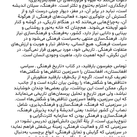
دعوت می‌کند که میوه و فرآورده‌های آن هم‌دیگرپذیری، 
ارجگذاری، احترام به‌تنوع و تکثر است. «فرهنگ، سیلان اندیشه 
است، نباید در برابر آن، در مغز، دیوار چینی درست کرد و از 
گسترش آن جلوگیری نمود.» فعالیت‌‌های‌ فرهنگی، از هرگونۀ 
آن، به‌چراغ‌هایی می‌مانند که در هنگام تاریکی، در گوشه و کنار 
شهر آویخته می‌شوند. هم‌چنان که خانه به‌نور و روشنایی و 
بینایی و دانایی نیاز دارد، کشور، به‌فرهنگ و فرهنگ‌سازی نیاز 
دارد. فرهنگ‌سازی منتهی به‌سیاست فرهنگی می‌شود و در 
سیاست فرهنگی، هیچ انسانی، به‌خاطر تبار و هویت و ارزش‌های 
متفاوت فرهنگی ـ تاریخی خود، مورد بی‌مهری قرار نمی‌گیرد. در 
توماس جفرسون بارفلید، در کتاب «تاریخ فرهنگی ـ سیاسی 
افغانستان»، افغانستان را «سرزمین تناقض‌ها و شگفتی‌ها» 
تعریف کرده است. اگرچه از یک‌طرف بارفلید منظورش از 
«تناقض‌ها و شگفتی‌ها» را روشن بیان نکرده است و از جانب 
دیگر، ممکن است این برداشت، برای بعضی‌ها چندان خوشایند 
نباشد، ولی مرور تاریخ و تحلیل پرسمان‌های تاریخی می‌نمایاند 
که این سرزمین، واقعاً «سرزمین تناقض‌ها و شگفتی‌ها» است. 
در سرزمینی که فرهنگ، فرهنگ‌سازی و فرهنگ‌پذیری، شامل 
نصاب آن کشور نباشد؛ یعنی اندیشۀ و ایده پذیرش فرهنگ، 
فرهنگ‌سازی و فرهنگی بودن که سازمایه کثرت‌گرایی و 
تنوع‌پذیری است، از پلۀ آغازین دانش‌آموزی تدریس نشود؛ در 
سرزمینی که کار و فعالیت فرهنگی، زمینۀ بی‌شغلی فراهم نماید؛ 
در سرزمینی که گرایش و تمایل فرهنگی، انواع برچسب به‌دنبال 