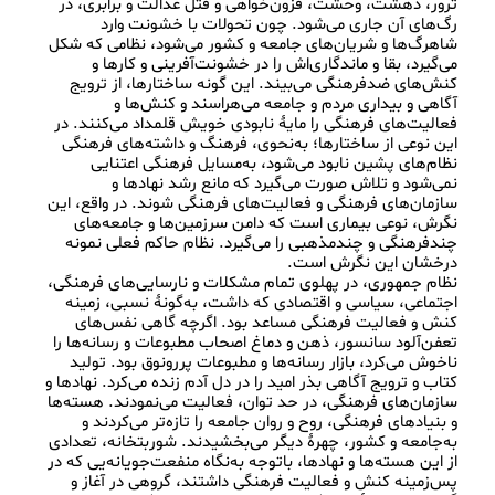
ترور، دهشت، وحشت، فزون‌خواهی و قتل عدالت و برابری، در 
رگ‌های آن جاری می‌شود. چون تحولات با خشونت وارد 
شاهرگ‌ها و شریان‌های جامعه و کشور می‌شود، نظامی که شکل 
می‌گیرد، بقا و ماندگاری‌اش را در خشونت‌آفرینی و کارها و 
کنش‌های ضدفرهنگی می‌بیند. این گونه ساختارها، از ترویج 
آگاهی و بیداری مردم و جامعه می‌هراسند و کنش‌ها و 
فعالیت‌های فرهنگی را مایۀ نابودی خویش قلمداد می‌کنند. در 
این نوعی از ساختارها؛ به‌نحوی، فرهنگ و داشته‌های فرهنگی 
نظام‌های پشین نابود می‌شود، به‌مسایل فرهنگی اعتنایی 
نمی‌شود و تلاش صورت می‌گیرد که مانع رشد نهادها و 
سازمان‌های فرهنگی و فعالیت‌های فرهنگی شوند. در واقع، این 
نگرش، نوعی بیماری است که دامن سرزمین‌ها و جامعه‌های 
چندفرهنگی و چندمذهبی را می‌گیرد. نظام حاکم فعلی نمونه 
نظام جمهوری، در پهلوی تمام مشکلات و نارسایی‌های فرهنگی، 
اجتماعی، سیاسی و اقتصادی که داشت، به‌گونۀ نسبی، زمینه 
کنش و فعالیت فرهنگی مساعد بود. اگرچه گاهی نفس‌های 
تعفن‌آلود سانسور، ذهن و دماغ اصحاب مطبوعات و رسانه‌ها را 
ناخوش می‌کرد، بازار رسانه‌ها و مطبوعات پررونوق بود. تولید 
کتاب و ترویج آگاهی بذر امید را در دل آدم زنده می‌کرد. نهادها و 
سازمان‌های فرهنگی، در حد توان، فعالیت می‌نمودند. هسته‌ها 
و بنیادهای فرهنگی، روح و روان جامعه را تازه‌تر می‌کردند و 
به‌جامعه و کشور، چهرۀ دیگر می‌بخشیدند. شوربتخانه، تعدادی 
از این هسته‌ها و نهادها، باتوجه به‌نگاه منفعت‌جویانه‌یی که در 
پس‌زمینه کنش و فعالیت فرهنگی داشتند، گروهی در آغاز و 