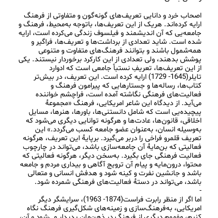
اصحاب خرد و دانایی تعریف‌های گونه‌گون و متفاوتی از فرهنگ 
ارایه کرده‌اند. هریک از این تعریف‌ها، باتوجه به‌محیط، فرهنگ و 
جامعه‌یی که آن اندیشمند و فیلسوف زندگی می‌کرده‌ است، ارایه 
شده است. شاید تعدادی از برداشت‌ها و تعریف‌ها، فراگیر و 
همه‌شمول باشند و بتوانند فرهنگ‌های متفاوت و متنوعی 
پوشش بدهند، ولی تعدادی از این کارکرد برخوردار نیستند. یکی 
از این تعریف‌ها، تعریفِ نستباً جامعی است که ادوارد 
تایلر(1645- 1729) ارایه کرده است. این تعریف، در بیش‌تر 
کتاب‌ها، رساله‌ها و جستارهایی که پیرامون فرهنگ و 
فعالیت‌های فرهنگی نگاشته‌ آمده‌ است، فراچشم خواننده 
می‌آید. از دیدگاه این شاعر امریکایی، فرهنگ «مجموعۀ 
پیچیده‌یی است که شامل دانستنی‌ها، باورها، هنرها، مسایل 
اخلاقی، قانون‌ها، عادت‌ها و هرگونه توانایی دیگری می‌شود که 
به‌وسیله انسان، به‌عنوان عضو جامعه کسب می‌گردد.» این 
تعریف قلمرو فراخی را دربر می‌گیرد. برپایۀ این تعریف، هرگونه 
فعالیتی که بن‌مایۀ آن جامعه‌سازی باشد، می‌تواند در چارچوب 
فعالیت فرهنگی جای بگیرد. به‌سخن دیگر، هرگونه فعالیتی که 
محتوا، درون‌مایه و پیام آن ترویج آگاهی و بیداری مردم و جامعه 
باشد و جانشین نفرت و کینه شود و هدفش انسانی و متعالی 
اما اگر از منظر رابرت فراست(1874- 1963)، سرایشگر دیگر 
امریکایی، به‌فرهنگ‌سازی و زمینه‌های شکل‌گیری فرهنگ نگاه 
کنیم، مفهوم دیگری از فرهنگ در ذهن‌مان پدیدار می‌شود و آن، 