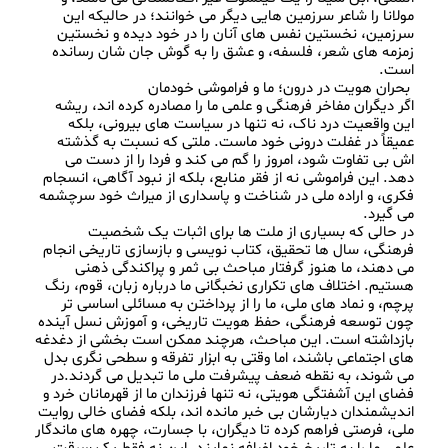
مولانا را شاعر سرزمین‌ هایی دیگر می‌ خوانند؛ در حالیکه این 
سرزمین، نخستین نفس‌ های آنان را در خود دیده و نخستین 
زمزمه‌ های شعر، فلسفه، و عشق را به گوش جان‌ شان رسانده 
اگر دیگران مفاخر فرهنگی و علمی ما را مصادره کرده‌ اند، ریشه‌ 
این واقعیت درد ناک، نه تنها در سیاست‌ های بیرونی، بلکه 
عمیقاً در غفلت درونی خود ماست. ملتی که نسبت به گذشته‌ 
اش بی‌ تفاوت شود، امروز را گم می کند و فردا را از دست می‌ 
دهد. این فراموشی نه از فقر منابع، بلکه از نبود آگاهی، انسجام 
فکری، و اراده ملی در شناخت و پاسداری از میراث خود سرچشمه 
در حالی‌ که بسیاری از ملت‌ ها برای اثبات یک شخصیت 
فرهنگی، سال‌ ها تحقیق، کتاب‌ نویسی و بازسازی تاریخی انجام 
می‌ دهند، ما هنوز گرفتار مباحث بی‌ ثمر و پراکندگی ذهنی 
هستیم. اختلاف های تکراری نخبگانی ما درباره‌ زبان، قوم، رنگ 
پرچم، و نماد های ملی، ما را از پرداختن به مسائلی اساسی‌ تر 
چون توسعه‌ فرهنگی، حفظ هویت تاریخی، و آموزش نسل آینده 
بازداشته است. این مباحث، هرچند ممکن است بخشی از دغدغه‌ 
های اجتماعی باشند، اما وقتی به ابزار تفرقه و سطحی‌ نگری بدل 
می‌ شوند، به نقطه ضعف پیشرفت ملی ما تبدیل می‌ گردند.در 
فضای این آشفتگی هویتی، نه‌ تنها فرزندان ما از قهرمانان خرد و 
اندیشمندان دیارشان بی‌ خبر مانده‌ اند، بلکه فضای خالی روایت 
ملی، فرصتی فراهم کرده تا دیگران، با جسارت، چهره‌ های ماندگار 