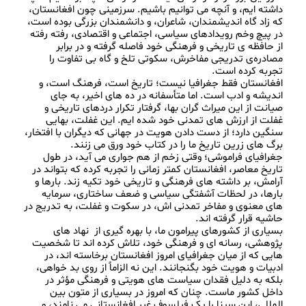
داشته‌ ایم، و آنچه می‌ توانیم باشیم. سرزمینی چون افغانستان، 
که زاد گاه اندیشمندان، شاعران، و دانشمندان بزرگی بوده است، 
در پیچ‌ وخم رویدادهای سیاسی، اجتماعی و اقتصادی، رفته‌ رفته 
از حافظه‌ ی تاریخی و فرهنگی خود فاصله گرفته و در برابر 
مصادره‌ی تدریجی مفاخرش، سکوتی تلخ و گاه بی‌ تفاوت را 
افغانستان فقط جغرافیا نیست؛ تاریخ است، فرهنگ است، و 
اندیشه و ادب است. اما متأسفانه در ده های اخیر، به‌ جای 
صیانت از این میراث گران‌ بها، گرفتار تکرار دردهای تاریخی و 
غفلت از ارزش‌ های تمدنی خود شده‌ ایم. این غفلت، بهایی 
سنگین دارد؛ از دست دادن هویت در جهانی که دیگران با افتخار، 
جغرافیای فراموشی؛ وقتی زخم از هم‌ جواری می‌ آید، در طول 
تاریخ معاصر، افغانستان کمتر زمانی را تجربه کرده که بتواند در 
آرامش، بر داشته‌ های فرهنگی و تاریخی خود تکیه زند. بارها و 
بارها، در لحظات آشفتگی سیاسی و ضعف ساختاری، سرمایه‌ 
های معنوی و مفاخر تمدنی‌ اش، در سکوت و غفلت، به تدریج در 
بسیاری از کشورهای پیرامون ما، با بهره گیری از  نهاد های 
پژوهشی، رسانه‌ ای و فرهنگی خود، تلاش کرده‌ اند تا شخصیت‌ 
هایی که از میان جغرافیای امروز افغانستان برخاسته‌ اند، در 
ادبیات و هویت خود بگنجانند. این نه الزاماً از روی بد خواهی، 
بلکه به دلیل فقدان سیاست‌ های هویتی و فرهنگی مؤثر در 
داخل کشور ماست. چنان‌ که امروز در بسیاری از متون بین‌ 
المللی، ابن‌ سینا را یک فیلسوف غیر افغانستانی می‌ نامند، و 