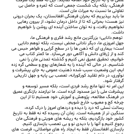
علمی ما را به تاریخ خود اضافه نمایند. این نه فقط یک سرقت 
فرهنگی، بلکه یک شکست جمعی است که ثمره و حاصل بی‌ 
ما باید بپذیریم که بحران فرهنگی افغانستان، یک بحران درونی 
نیز هست؛ بحرانی که تا از داخل درمان نشود، از بیرون رهایی 
نخواهیم یافت، و نه توان ساختن آینده‌ ای روشن را خواهیم 
جهل امروزی ما، دیگر نادانی محض نیست، بلکه توهم دانایی 
است؛ بیماری‌ ای که ذهن‌ ها را در سطح‌ گرایی و ظواهر حبس می‌ 
کند و از ژرفای دانش و آگاهی دور می‌سازد. ما کمتر کتاب می‌ 
خوانیم، تحقیق عمیق نمی‌ کنیم و گذشته‌ تمدنی مان را نمی‌ 
شناسیم. در حالی که آینده را به شعارهای پوچ و سطحی گره زده‌ 
ایم، این وضعیت سبب شده ذهنیت عمومی به جای پیشرفت و 
نوآوری، در دام تقلید کورکورانه، تعصب بی‌ پایه و جهل تاریخی 
این امر نه تنها مانع رشد فردی است، بلکه مسیر توسعه و 
پیشرفت ملی را نیز مسدود کرده است. ما نیازمند بازنگری عمیق 
در فرهنگ مطالعه، پژوهش و آموزش خود هستیم تا از این 
رسالت نسلی که درد را دیده و دردهای امروز را درک کرده، 
سنگین‌ تر از همیشه است. زمان آن رسیده که نه فقط به تاریخ 
کشور خود بازگردیم، بلکه به ریشه‌ های هویتی و فرهنگی‌ مان 
رجوع کنیم و آنها را با دیدی نو و بی‌ تعصب بازسازی کنیم. 
بازسازی افغانستان فقط به ایجاد راه های مواصلاتی، فرصت های 