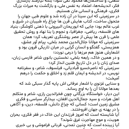
شغلی، و ساختمان‌ها محدود نمی‌ شود؛ بلکه نیازمند بازسازی 
فکر، اندیشه‌ها، اعتماد به نفس ملی، و بازگشت به میراث بزرگ 
در سرزمینی که ابن‌ سینا در آن زاده شد و علوم طبی جهان را 
متحول ساخت، کتاب‌ هایش قرن‌ ها چراغ راه طبیبان در شرق و 
غرب عالم بود؛ جایی که ابوریحان البیرونی با ذهنی کاوشگر، بنیاد 
های فلسفه، ریاضی، جغرافیا، و نجوم را بنا نهاد و روش تحقیق 
علمی را قرن‌ ها پیش از عصر روشنگری تعریف کرد؛ همان 
سرزمینی که مولانا جلال‌الدین محمد بلخی، پیام‌ آور عشق، 
همزیستی، گفتگو و انسان‌ گرایی در میان تاریکی قرون بود و 
و در همین خاک، رابعه بلخی، نخستین بانوی شاعر فارسی‌ زبان، 
سرزمینی که ناصرخسرو قبادیانی، فیلسوف، شاعر، و سفرنامه‌ 
نویس، در اندیشه و ایمان قلم زد و اخلاق و حکمت را درهم 
و سنایی غزنوی با اشعار عرفانی‌ اش پایه‌ گذار سبکی شد که 
این دیار، خواستگاه بزرگانی چون فخرالدین رازی، شاعر و متکلم 
اهل هرات، و سید جمال‌الدین افغان، بیدارگر سیاسی و فکری 
مشرق زمین است؛ کسانی که چراغ دانش، فلسفه، دین، و آگاهی 
آیا شایسته است که امروز فرزندان این خاک در فقر فکری، بحران 
آیا زیبنده‌ است که چنین تمدنی، قربانی فراموشی و بی‌ خبری 